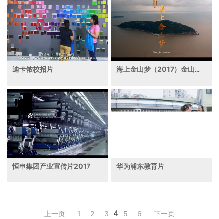
迪卡侬校招片
海上金山梦（2017）金山城市宣传片
恒申集团产业宣传片2017
华为浦东教育片
4
上一页
1
2
3
5
6
下一页