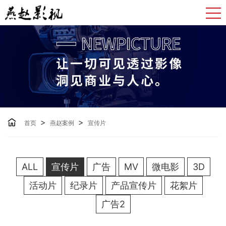
>
>
首页
燕赵案例
宣传片
ALL
宣传片
广告
MV
微电影
3D
活动片
纪录片
产品宣传片
花絮片
广告2